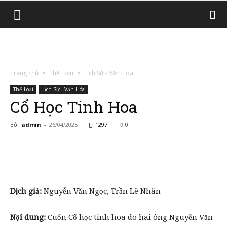
Trang chủ
Thể Loại
Lịch Sử - Văn Hóa
Thể Loại
Lịch Sử - Văn Hóa
Cổ Học Tinh Hoa
Bởi
admin
-
26/04/2025
1297
0
Dịch giả:
Nguyễn Văn Ngọc, Trần Lê Nhân
Nội dung:
Cuốn Cổ học tinh hoa do hai ông Nguyễn Văn