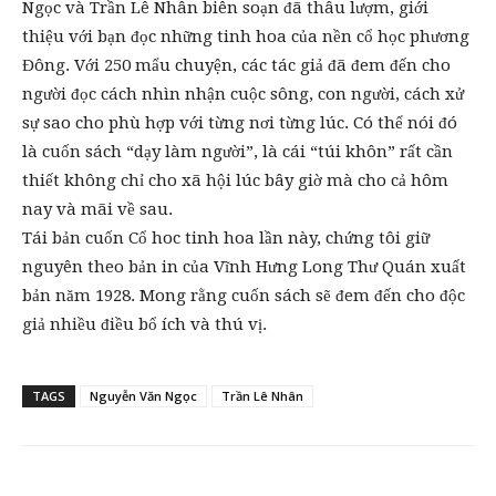
Ngọc và Trần Lê Nhân biên soạn đã thâu lượm, giới
thiệu với bạn đọc những tinh hoa của nền cổ học phương
Đông. Với 250 mẩu chuyện, các tác giả đã đem đến cho
người đọc cách nhìn nhận cuộc sông, con người, cách xử
sự sao cho phù hợp với từng nơi từng lúc. Có thể nói đó
là cuốn sách “dạy làm người”, là cái “túi khôn” rất cần
thiết không chỉ cho xã hội lúc bây giờ mà cho cả hôm
nay và mãi về sau.
Tái bản cuốn Cổ hoc tinh hoa lần này, chứng tôi giữ
nguyên theo bản in của Vĩnh Hưng Long Thư Quán xuất
bản năm 1928. Mong rằng cuốn sách sẽ đem đến cho độc
giả nhiều điều bổ ích và thú vị.
TAGS
Nguyễn Văn Ngọc
Trần Lê Nhân