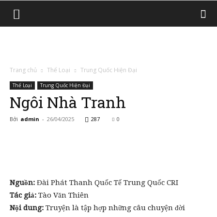
Trang chủ
Thể Loại
Trung Quốc Hiện Đại
Thể Loại
Trung Quốc Hiện Đại
Ngôi Nhà Tranh
Bởi
admin
-
26/04/2025
287
0
Nguồn:
Đài Phát Thanh Quốc Tế Trung Quốc CRI
Tác giả:
Tào Văn Thiên
Nội dung:
Truyện là tập hợp những câu chuyện đời