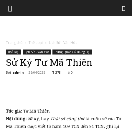
Trang chủ
Thể Loại
Lịch Sử - Văn Hóa
Thể Loại
Lịch Sử - Văn Hóa
Trung Quốc Cổ Trung Đại
Sử Ký Tư Mã Thiên
Bởi
admin
-
26/04/2025
378
0
Tác giả:
Tư Mã Thiên
Nội dung:
Sử ký
, hay
Thái sử công thư
là cuốn sử của Tư
Mã Thiên được viết từ năm 109 TCN đến 91 TCN, ghi lại