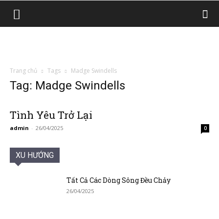
Trang chủ
Tags
Madge Swindells
Tag: Madge Swindells
Tình Yêu Trở Lại
admin
-
26/04/2025
0
XU HƯỚNG
Tất Cả Các Dòng Sông Đều Chảy
26/04/2025